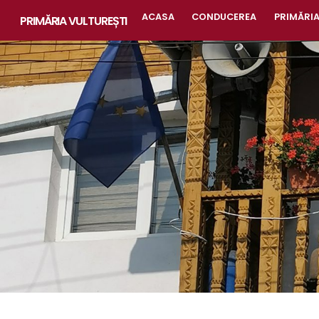
Skip
ACASA
CONDUCEREA
PRIMĂRI
PRIMĂRIA VULTUREȘTI
to
content