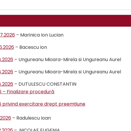
07.2026
– Marinica Ion Lucian
06.2026
– Bacescu Ion
4.2026
– Ungureanu Mioara-Mirela si Ungureanu Aurel
4.2026
– Ungureanu Mioara-Mirela si Ungureanu Aurel
4.2026
– DUTULESCU CONSTANTIN
6 – Finalizare procedură
26 privind exercitare drept preemțiune
.2026
– Radulescu Ioan
2.2026
– NICOLAE EUGENIA