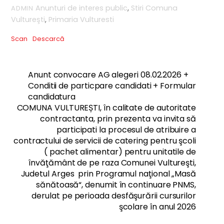
Anunturi de interes public
,
Stiri
Comuna
ADMIN
Vultureşti
,
Primaria Vulturesti
Scan
Descarcă
Anunt convocare AG alegeri 08.02.2026 +
Conditii de particpare candidati + Formular
candidatura
COMUNA VULTUREȘTI, în calitate de autoritate
contractanta, prin prezenta va invita să
participati la procesul de atribuire a
contractului de servicii de catering pentru şcoli
( pachet alimentar) pentru unitatile de
învăţământ de pe raza Comunei Vultureşti,
Judetul Arges prin Programul naţional „Masă
sănătoasă“, denumit în continuare PNMS,
derulat pe perioada desfăşurării cursurilor
şcolare în anul 2026