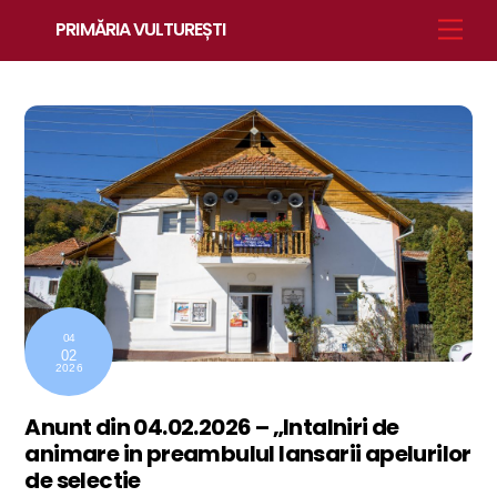
Skip
Men
PRIMĂRIA VULTUREȘTI
to
content
04
02
2026
Anunt din 04.02.2026 – „Intalniri de
animare in preambulul lansarii apelurilor
de selectie