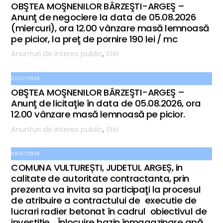
OBŞTEA MOŞNENILOR BÂRZEŞTI-ARGEŞ –
Anunţ de negociere la data de 05.08.2026
(miercuri), ora 12.00 vânzare masă lemnoasă
pe picior, la preţ de pornire 190 lei / mc
Anunturi de interes public
,
Stiri
21/07/2026
OBŞTEA MOŞNENILOR BÂRZEŞTI-ARGEŞ –
Anunţ de licitaţie în data de 05.08.2026, ora
12.00 vânzare masă lemnoasă pe picior.
Anunturi de interes public
,
Stiri
09/07/2026
COMUNA VULTUREȘTI, JUDETUL ARGEȘ, in
calitate de autoritate contractanta, prin
prezenta va invita sa participaţi la procesul
de atribuire a contractului de executie de
lucrari radier betonat în cadrul obiectivul de
investiție ,,Înlocuire bazin înmagazinare apă