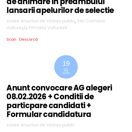
de animare in preambulul
lansarii apelurilor de selectie
Anunturi de interes public
,
Stiri
Comuna
ADMIN
Vultureşti
,
Primaria Vulturesti
Scan
Descarcă
19
01
2026
Anunt convocare AG alegeri
08.02.2026 + Conditii de
particpare candidati +
Formular candidatura
Anunturi de interes public
ADMIN