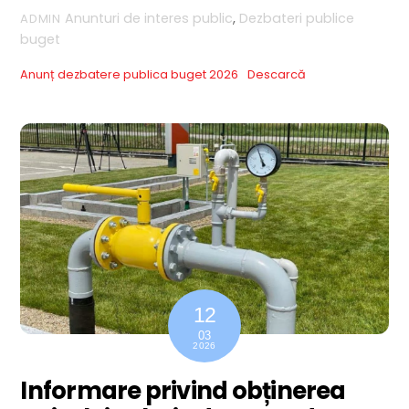
Anunturi de interes public
,
Dezbateri publice
ADMIN
buget
Anunț dezbatere publica buget 2026
Descarcă
12
03
2026
Informare privind obținerea