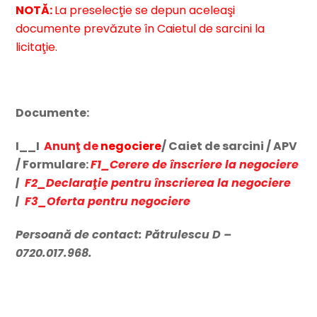
NOTĂ:
La preselecţie se depun aceleaşi
documente prevăzute în Caietul de sarcini la
licitaţie.
Documente:
I__I
Anunţ de
negociere
/ Caiet de sarcini / APV
/ Formulare:
F1_
Cerere de înscriere la negociere
|
F2_Declaraţie pentru înscrierea la negociere
|
F3_Oferta pentru negociere
Persoană de contact: Pătrulescu D –
0720.017.968.