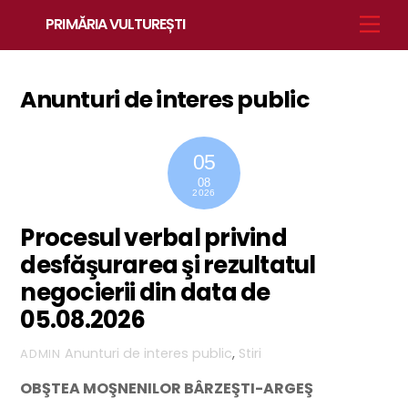
Skip
Men
PRIMĂRIA VULTUREȘTI
to
content
Anunturi de interes public
05
08
2026
Procesul verbal privind
desfăşurarea şi rezultatul
negocierii din data de
05.08.2026
Anunturi de interes public
,
Stiri
ADMIN
OBŞTEA MOŞNENILOR BÂRZEŞTI-ARGEŞ