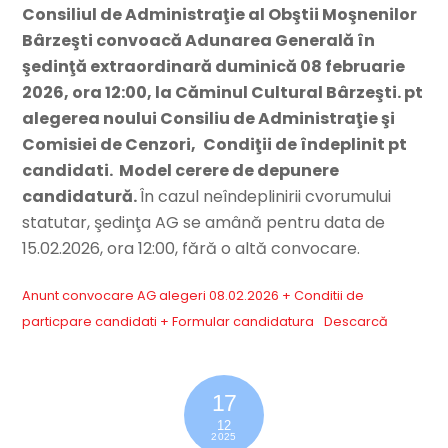
Consiliul de Administraţie al Obştii Moşnenilor
Bârzeşti convoacă Adunarea Generală în
şedinţă extraordinară duminică 08 februarie
2026, ora 12:00, la Căminul Cultural Bârzeşti. pt
alegerea noului Consiliu de Administraţie şi
Comisiei de Cenzori,
Condiţii de îndeplinit pt
candidati. Model cerere de depunere
candidatură.
În cazul neîndeplinirii cvorumului
statutar, şedinţa AG se amână pentru data de
15.02.2026, ora 12:00, fără o altă convocare.
Anunt convocare AG alegeri 08.02.2026 + Conditii de
particpare candidati + Formular candidatura
Descarcă
17
12
2025