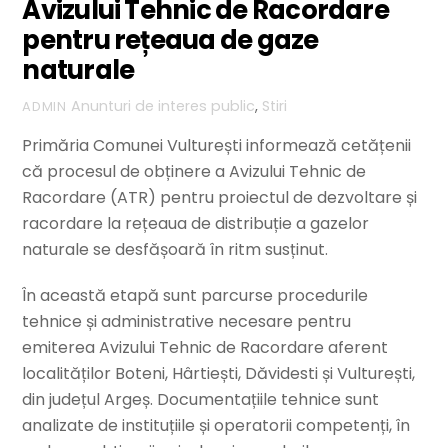
Avizului Tehnic de Racordare
pentru rețeaua de gaze
naturale
Anunturi de interes public
,
Stiri
ADMIN
Primăria Comunei Vulturești informează cetățenii
că procesul de obținere a Avizului Tehnic de
Racordare (ATR) pentru proiectul de dezvoltare și
racordare la rețeaua de distribuție a gazelor
naturale se desfășoară în ritm susținut.
În această etapă sunt parcurse procedurile
tehnice și administrative necesare pentru
emiterea Avizului Tehnic de Racordare aferent
localităților Boteni, Hârtiești, Dăvidesti și Vulturești,
din județul Argeș. Documentațiile tehnice sunt
analizate de instituțiile și operatorii competenți, în