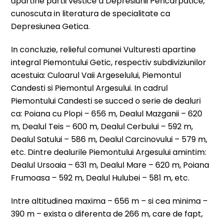
apartine partii vestice a Depresiunii Pericarpatice,
cunoscuta in literatura de specialitate ca
Depresiunea Getica.
In concluzie, relieful comunei Vulturesti apartine
integral Piemontului Getic, respectiv subdiviziunilor
acestuia: Culoarul Vaii Argeselului, Piemontul
Candesti si Piemontul Argesului. In cadrul
Piemontului Candesti se succed o serie de dealuri
ca: Poiana cu Plopi – 656 m, Dealul Mazganii – 620
m, Dealul Teis – 600 m, Dealul Cerbului – 592 m,
Dealul Satului – 586 m, Dealul Carcinovului – 579 m,
etc. Dintre dealurile Piemontului Argesului amintim:
Dealul Ursoaia – 631 m, Dealul Mare – 620 m, Poiana
Frumoasa – 592 m, Dealul Hulubei – 581 m, etc.
Intre altitudinea maxima – 656 m – si cea minima –
390 m – exista o diferenta de 266 m, care de fapt,