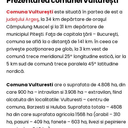
Prezentarea comunei Vulturești
Comuna Vulturești
este situată în partea de est a
judeţului Argeş
, la 34 km depărtare de oraşul
Câmpulung Muscel şi la 31 km depărtare de
municipiul Piteşti. Faţa de capitala ţării – Bucureşti,
comuna se află la o distanţă de 141 km. În ceea ce
priveşte poziţionarea pe glob, la 3 km vest de
comună trece meridianul 25º longitudine estică, iar la
5 km sud de comună trece paralela 45º latitudine
nordică.
Comuna Vulturesti
are o suprafata de 4.808 ha, din
care 900 ha – intravilan si 3.908 ha – extravilan, fiind
alcatuita din localitatile: Vulturesti – centru de
comuna, Barzesti si Huluba. Suprafata totala – 4808
ha din care suprafata agricola 1568 ha (arabil – 310
ha, pasuni – 409 ha, fanete – 603 ha, livezi si pepiniere