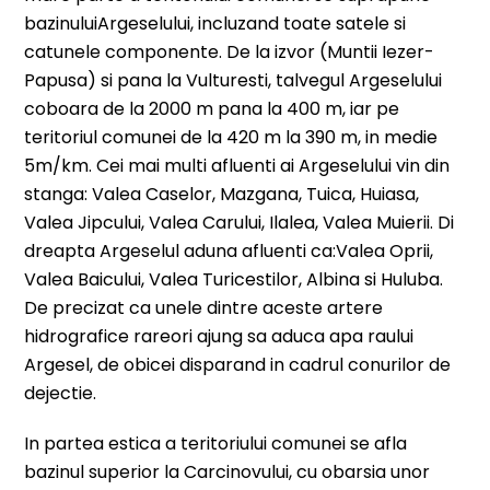
bazinuluiArgeselului, incluzand toate satele si
catunele componente. De la izvor (Muntii Iezer-
Papusa) si pana la Vulturesti, talvegul Argeselului
coboara de la 2000 m pana la 400 m, iar pe
teritoriul comunei de la 420 m la 390 m, in medie
5m/km. Cei mai multi afluenti ai Argeselului vin din
stanga: Valea Caselor, Mazgana, Tuica, Huiasa,
Valea Jipcului, Valea Carului, Ilalea, Valea Muierii. Di
dreapta Argeselul aduna afluenti ca:Valea Oprii,
Valea Baicului, Valea Turicestilor, Albina si Huluba.
De precizat ca unele dintre aceste artere
hidrografice rareori ajung sa aduca apa raului
Argesel, de obicei disparand in cadrul conurilor de
dejectie.
In partea estica a teritoriului comunei se afla
bazinul superior la Carcinovului, cu obarsia unor