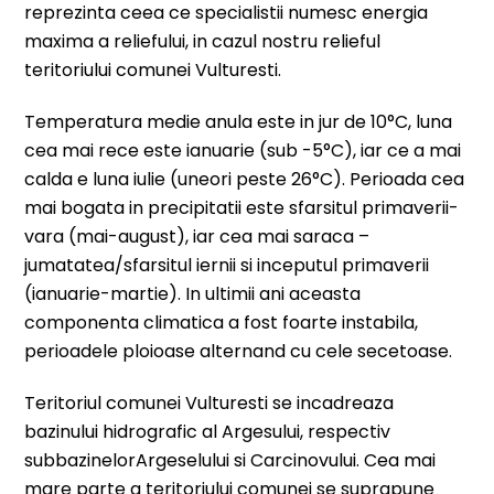
reprezinta ceea ce specialistii numesc energia
maxima a reliefului, in cazul nostru relieful
teritoriului comunei Vulturesti.
Temperatura medie anula este in jur de 10°C, luna
cea mai rece este ianuarie (sub -5°C), iar ce a mai
calda e luna iulie (uneori peste 26°C). Perioada cea
mai bogata in precipitatii este sfarsitul primaverii-
vara (mai-august), iar cea mai saraca –
jumatatea/sfarsitul iernii si inceputul primaverii
(ianuarie-martie). In ultimii ani aceasta
componenta climatica a fost foarte instabila,
perioadele ploioase alternand cu cele secetoase.
Teritoriul comunei Vulturesti se incadreaza
bazinului hidrografic al Argesului, respectiv
subbazinelorArgeselului si Carcinovului. Cea mai
mare parte a teritoriului comunei se suprapune