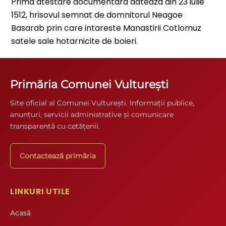
Prima atestare documentara dateaza din 23 iulie
1512, hrisovul semnat de domnitorul Neagoe
Basarab prin care intareste Manastirii Cotlomuz
satele sale hotarnicite de boieri.
Primăria Comunei Vulturești
Site oficial al Comunei Vulturești. Informații publice,
anunțuri, servicii administrative și comunicare
transparentă cu cetățenii.
Contactează primăria
LINKURI UTILE
Acasă