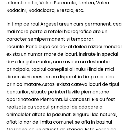
afluenti ca Lia, Valea Purcarului, Lentea, Valea
Radacinii, Radacioara, Brezaia, etc.
In timp ce raul Argesel areun curs permanent, cea
mai mare parte a retelei hidrografice are un
caracter semipermanent si temporar.
Lacurile. Pana dupa cel de-al doilea razboi mondial
exista un numar mare de lacuri, insirate in special
de-a lungul iazurilor, care aveau ca destinatie
principala, topitul canepii si al inului.Fiind de mici
dimensiuni acestea au disparut in timp mai ales
prin colmatare.Astazi exista cateva lacuri de tipul
benturilor, situate pe interfluviile piemontane
apartinatoare Piemomtului Candesti. Ele au fost
realizate cu scopul principal de adapare a
animalelor alfate la pasunat. Singurul lac natural,
aflat la nor de limita comunei, se afla in bazinul
Mazgana pe un afluent de stanga. Este vorba de