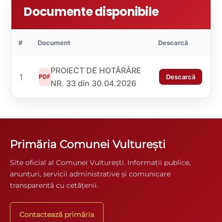
Documente disponibile
#
Document
Descarcă
PROIECT DE HOTĂRÂRE
1
PDF
Descarcă
NR. 33 din 30.04.2026
Primăria Comunei Vulturești
Site oficial al Comunei Vulturești. Informații publice,
anunțuri, servicii administrative și comunicare
transparentă cu cetățenii.
Contactează primăria