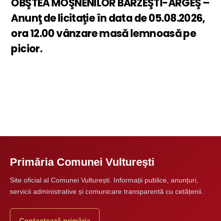
OBŞTEA MOŞNENILOR BÂRZEŞTI-ARGEŞ –
Anunţ de licitaţie în data de 05.08.2026,
ora 12.00 vânzare masă lemnoasă pe
picior.
Primăria Comunei Vulturești
Site oficial al Comunei Vulturești. Informații publice, anunțuri,
servicii administrative și comunicare transparentă cu cetățenii.
Contactează primăria