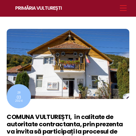
Skip
Men
PRIMĂRIA VULTUREȘTI
to
content
28
03
2024
COMUNA VULTUREȘTI, în calitate de
autoritate contractanta, prin prezenta
va invita să participați la procesul de