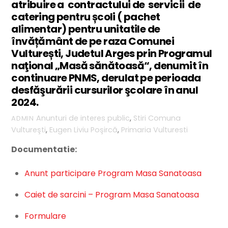
atribuire a contractului de servicii de
catering pentru școli ( pachet
alimentar) pentru unitatile de
învățământ de pe raza Comunei
Vulturești, Judetul Arges prin Programul
naţional „Masă sănătoasă“, denumit în
continuare PNMS, derulat pe perioada
desfăşurării cursurilor şcolare în anul
2024.
Anunturi de interes public
,
Stiri
Comuna
ADMIN
Vultureşti
,
Eugen Liviu Poşircă
,
Primaria Vulturesti
Documentatie:
Anunt participare Program Masa Sanatoasa
Caiet de sarcini – Program Masa Sanatoasa
Formulare