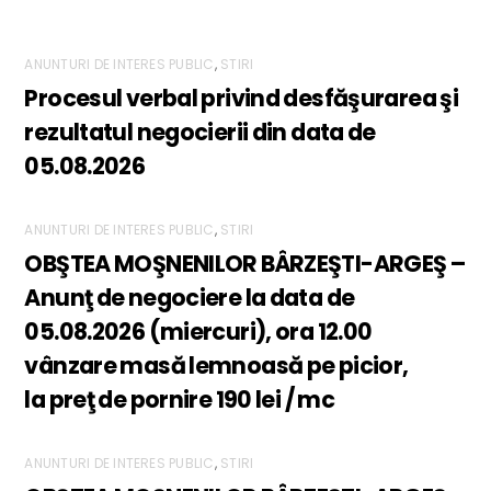
ANUNTURI DE INTERES PUBLIC
,
STIRI
Procesul verbal privind desfăşurarea şi
rezultatul negocierii din data de
05.08.2026
ANUNTURI DE INTERES PUBLIC
,
STIRI
OBŞTEA MOŞNENILOR BÂRZEŞTI-ARGEŞ –
Anunţ de negociere la data de
05.08.2026 (miercuri), ora 12.00
vânzare masă lemnoasă pe picior,
la preţ de pornire 190 lei / mc
ANUNTURI DE INTERES PUBLIC
,
STIRI