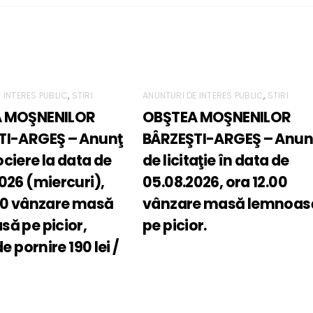
 INTERES PUBLIC
,
STIRI
ANUNTURI DE INTERES PUBLIC
,
STIRI
 MOŞNENILOR
OBŞTEA MOŞNENILOR
TI-ARGEŞ – Anunţ
BÂRZEŞTI-ARGEŞ – Anun
ciere la data de
de licitaţie în data de
026 (miercuri),
05.08.2026, ora 12.00
00 vânzare masă
vânzare masă lemnoas
ă pe picior,
pe picior.
de pornire 190 lei /