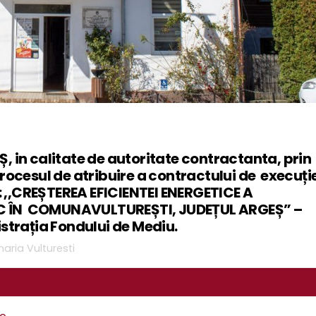
in calitate de autoritate contractanta, prin
procesul de atribuire a contractului de execuți
ii: ,,CREȘTEREA EFICIENTEI ENERGETICE A
IC ÎN COMUNAVULTUREȘTI, JUDEȚUL ARGEȘ” –
istrația Fondului de Mediu.
maria Vulturesti