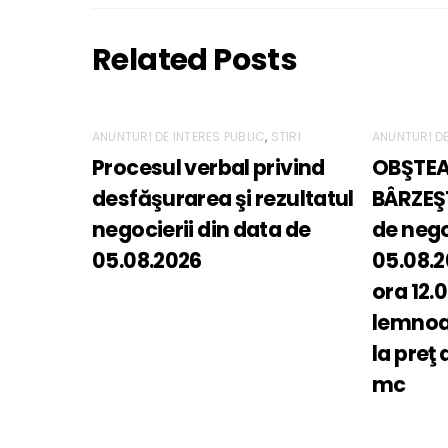
Related Posts
ANUNTURI DE INTERES PUBLIC
,
STIRI
ANUNTURI DE
Procesul verbal privind
OBŞTEA
desfăşurarea şi rezultatul
BÂRZEŞ
negocierii din data de
de nego
05.08.2026
05.08.2
ora 12.
lemnoas
la preţ 
mc