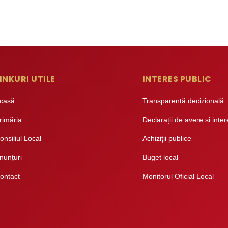
INKURI UTILE
INTERES PUBLIC
casă
Transparență decizională
rimăria
Declarații de avere și inte
onsiliul Local
Achiziții publice
nunțuri
Buget local
ontact
Monitorul Oficial Local