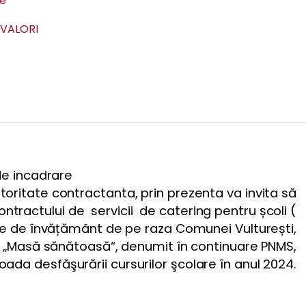
ie
A VALORI
de incadrare
oritate contractanta, prin prezenta va invita să
contractului de servicii de catering pentru școli (
le de învățământ de pe raza Comunei Vulturești,
l „Masă sănătoasă“, denumit în continuare PNMS,
oada desfăşurării cursurilor şcolare în anul 2024.