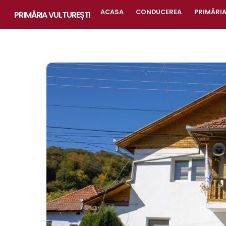
Skip
ACASA
CONDUCEREA
PRIMĂRI
PRIMĂRIA VULTUREȘTI
to
content