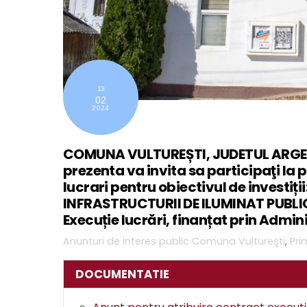
13
02
2024
COMUNA VULTUREȘTI, JUDETUL ARGEȘ, 
prezenta va invita sa participaţi la 
lucrari pentru obiectivul de investiț
INFRASTRUCTURII DE ILUMINAT PUBL
Execuție lucrări, finanțat prin Admin
Anunturi de interes public
Comuna Vultureşti
,
Pri
DOCUMENTATIE