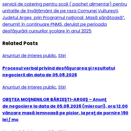
servicii de catering pentru şcoli ( pachet alimentar) pentru
unitatile de învăţământ de pe raza Comunei Vultureşti,
Judetul Arges prin Programul naţional „Masă sănătoasă“,
denumit în continuare PNMS, derulat pe perioada
desfăşurării cursurilor şcolare în anul 2025
Related Posts
Anunturi de interes public
,
Stiri
Procesul verbal privind desfăşurarea şi rezultatul
negocierii din data de 05.08.2026
Anunturi de interes public
,
Stiri
OBŞTEA MOŞNENILOR BÂRZEŞTI-ARGEŞ – Anunţ
de negociere la data de 05.08.2026 (miercuri), ora 12.00
vânzare masă lemnoasă pe picior, la preţ de pornire 190
lei / mc