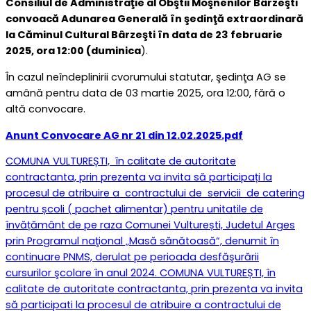
Consiliul de Administraţie al Obştii Moşnenilor Bârzeşti
convoacă Adunarea Generală în şedinţă extraordinară
la Căminul Cultural Bârzeşti în data de 23 februarie
2025, ora 12:00 (duminica
).
În cazul neîndeplinirii cvorumului statutar, şedinţa AG se
amână pentru data de 03 martie 2025, ora 12:00, fără o
altă convocare.
Anunt Convocare AG nr 21 din 12.02.2025.pdf
COMUNA VULTUREȘTI, în calitate de autoritate
contractanta, prin prezenta va invita să participați la
procesul de atribuire a contractului de servicii de catering
pentru școli ( pachet alimentar) pentru unitatile de
învățământ de pe raza Comunei Vulturești, Judetul Arges
prin Programul naţional „Masă sănătoasă“, denumit în
continuare PNMS, derulat pe perioada desfăşurării
cursurilor şcolare în anul 2024.
COMUNA VULTUREȘTI, în
calitate de autoritate contractanta, prin prezenta va invita
să participati la procesul de atribuire a contractului de