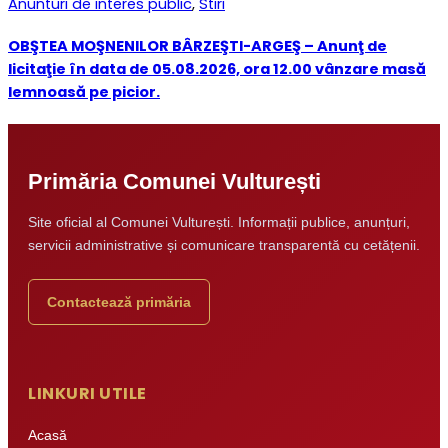
Anunturi de interes public
,
Stiri
OBŞTEA MOŞNENILOR BÂRZEŞTI-ARGEŞ – Anunţ de
licitaţie în data de 05.08.2026, ora 12.00 vânzare masă
lemnoasă pe picior.
Primăria Comunei Vulturești
Site oficial al Comunei Vulturești. Informații publice, anunțuri,
servicii administrative și comunicare transparentă cu cetățenii.
Contactează primăria
LINKURI UTILE
Acasă