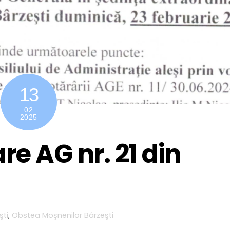
13
02
2025
e AG nr. 21 din
şti
,
Obstea Moşnenilor Bârzeşti