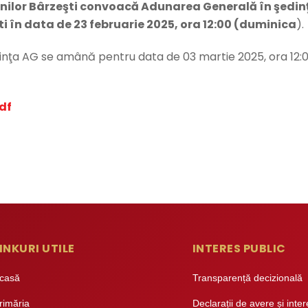
nenilor Bârzeşti convoacă Adunarea Generală în şedin
i în data de 23 februarie 2025, ora 12:00 (duminica
).
edinţa AG se amână pentru data de 03 martie 2025, ora 12:0
df
INKURI UTILE
INTERES PUBLIC
casă
Transparență decizională
rimăria
Declarații de avere și inte