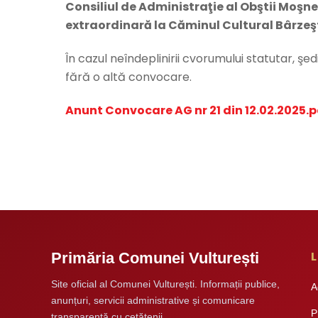
Consiliul de Administraţie al Obştii Moş
extraordinară la Căminul Cultural Bârzeşt
În cazul neîndeplinirii cvorumului statutar, ş
fără o altă convocare.
Anunt Convocare AG nr 21 din 12.02.2025.p
L
Primăria Comunei Vulturești
Site oficial al Comunei Vulturești. Informații publice,
A
anunțuri, servicii administrative și comunicare
P
transparentă cu cetățenii.