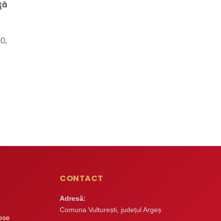
ţă
0,
CONTACT
Adresă:
Comuna Vulturești, județul Argeș
rese