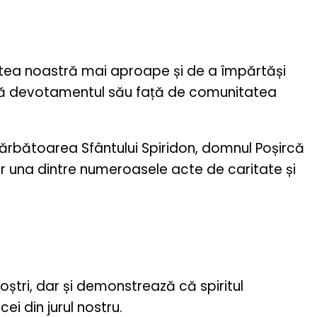
tea noastră mai aproape și de a împărtăși
dată devotamentul său față de comunitatea
 sărbătoarea Sfântului Spiridon, domnul Poșircă
ar una dintre numeroasele acte de caritate și
oștri, dar și demonstrează că spiritul
ei din jurul nostru.