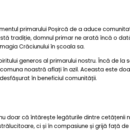
amentul primarului Poșircă de a aduce comunita
ceastă tradiție, domnul primar ne arată încă o 
magia Crăciunului în școala sa.
itului generos al primarului nostru. Încă de la
 comuna noastră aflați în azil. Aceasta este do
desfășurat în beneficiul comunității.
nu doar că întărește legăturile dintre cetățenii n
rălucitoare, ci și în compasiune și grijă față de c