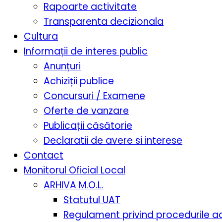
Rapoarte activitate
Transparenta decizionala
Cultura
Informații de interes public
Anunțuri
Achiziții publice
Concursuri / Examene
Oferte de vanzare
Publicații căsătorie
Declaratii de avere si interese
Contact
Monitorul Oficial Local
ARHIVA M.O.L.
Statutul UAT
Regulament privind procedurile a