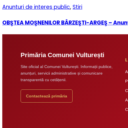
Anunturi de interes public
,
Stiri
OBŞTEA MOŞNENILOR BÂRZEŞTI-ARGEŞ – Anunţ de
Primăria Comunei Vulturești
L
Site oficial al Comunei Vulturești. Informații publice,
A
anunțuri, servicii administrative și comunicare
transparentă cu cetățenii.
P
C
Contactează primăria
A
C