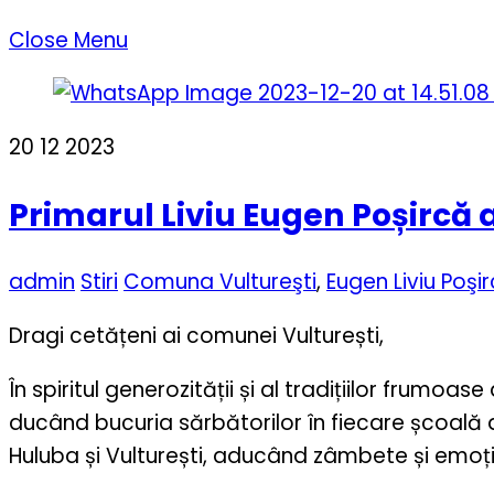
Close Menu
20
12
2023
Primarul Liviu Eugen Poșircă 
admin
Stiri
Comuna Vultureşti
,
Eugen Liviu Poşi
Dragi cetățeni ai comunei Vulturești,
În spiritul generozității și al tradițiilor frumo
ducând bucuria sărbătorilor în fiecare școală 
Huluba și Vulturești, aducând zâmbete și emoții