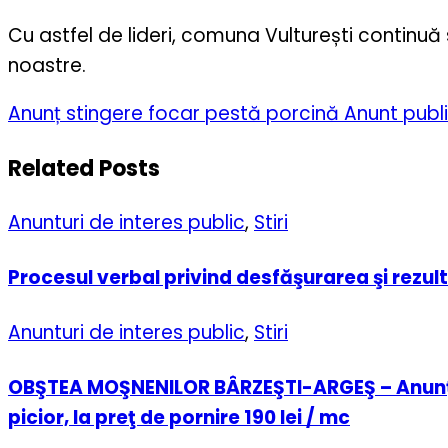
Cu astfel de lideri, comuna Vulturești continuă 
noastre.
Anunț stingere focar pestă porcină
Anunt publi
Related Posts
Anunturi de interes public
,
Stiri
Procesul verbal privind desfăşurarea şi rezul
Anunturi de interes public
,
Stiri
OBŞTEA MOŞNENILOR BÂRZEŞTI-ARGEŞ – Anunţ d
picior, la preţ de pornire 190 lei / mc