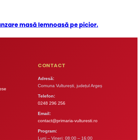
vânzare masă lemnoasă pe picior.
CONTACT
Adresă:
Comuna Vulturești, județul Argeș
rese
Telefon:
0248 296 256
Email:
contact@primaria-vulturesti.ro
Program:
Luni – Vineri: 08:00 – 16:00