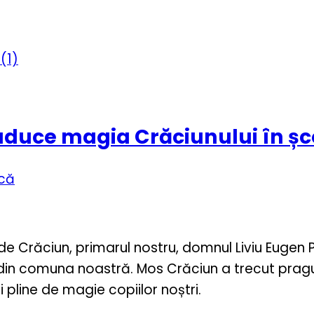
aduce magia Crăciunului în șc
rcă
ase de Crăciun, primarul nostru, domnul Liviu Eugen
din comuna noastră. Mos Crăciun a trecut pragul 
 pline de magie copiilor noștri.