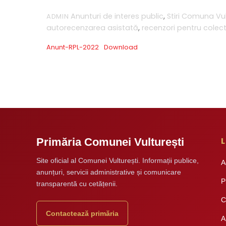
Anunturi de interes public
,
Stiri
Comuna Vul
ADMIN
autorecenzarea asistată
,
recenzori pentru colec
Anunt-RPL-2022
Download
L
Primăria Comunei Vulturești
Site oficial al Comunei Vulturești. Informații publice,
A
anunțuri, servicii administrative și comunicare
P
transparentă cu cetățenii.
C
Contactează primăria
A