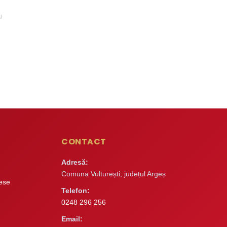
u
CONTACT
Adresă:
Comuna Vulturești, județul Argeș
rese
Telefon:
0248 296 256
Email: