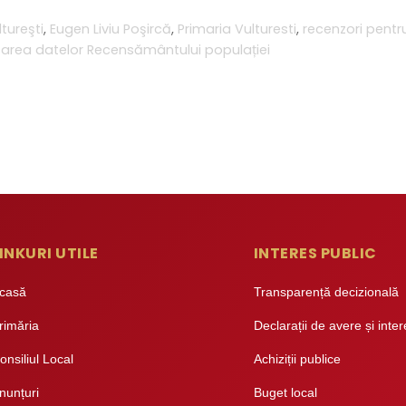
tureşti
,
Eugen Liviu Poşircă
,
Primaria Vulturesti
,
recenzori pentr
tarea datelor Recensământului populației
INKURI UTILE
INTERES PUBLIC
casă
Transparență decizională
rimăria
Declarații de avere și inte
onsiliul Local
Achiziții publice
nunțuri
Buget local