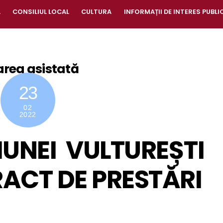
A
CONSILIUL LOCAL
CULTURA
INFORMAȚII DE INTERES PUBLI
area asistată
23
02
2022
UNEI VULTUREȘTI
ACT DE PRESTĂRI