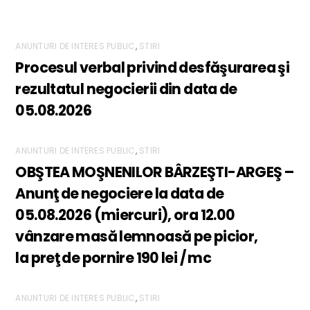
ANUNTURI DE INTERES PUBLIC
,
STIRI
Procesul verbal privind desfăşurarea şi
rezultatul negocierii din data de
05.08.2026
ANUNTURI DE INTERES PUBLIC
,
STIRI
OBŞTEA MOŞNENILOR BÂRZEŞTI-ARGEŞ –
Anunţ de negociere la data de
05.08.2026 (miercuri), ora 12.00
vânzare masă lemnoasă pe picior,
la preţ de pornire 190 lei / mc
ANUNTURI DE INTERES PUBLIC
,
STIRI