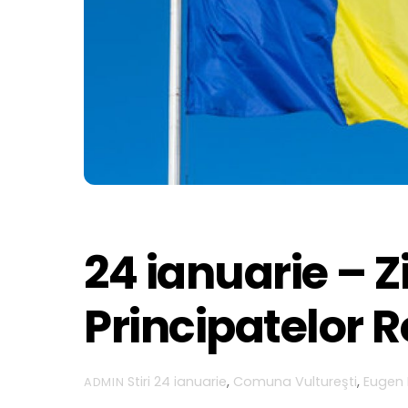
24 ianuarie – Zi
Principatelor
Stiri
24 ianuarie
,
Comuna Vultureşti
,
Eugen 
ADMIN