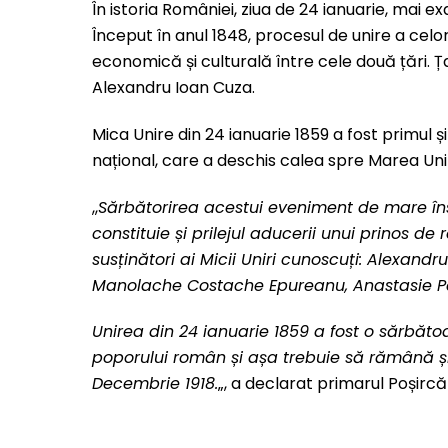
În istoria României, ziua de 24 ianuarie, mai e
Început în anul 1848, procesul de unire a ce
economică și culturală între cele două țări.
Alexandru Ioan Cuza.
Mica Unire din 24 ianuarie 1859 a fost primul ș
național, care a deschis calea spre Marea Uni
,,
Sărbătorirea acestui eveniment de mare în
constituie și prilejul aducerii unui prinos de
susținători ai Micii Uniri cunoscuți: Alexandr
Manolache Costache Epureanu, Anastasie Panu, 
Unirea din 24 ianuarie 1859 a fost o sărbătoar
poporului român și așa trebuie să rămână și 
Decembrie 1918.
„, a declarat primarul Poșircă 