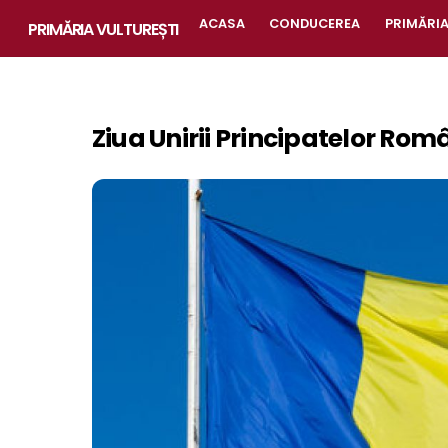
Skip
ACASA
CONDUCEREA
PRIMĂRI
PRIMĂRIA VULTUREȘTI
to
content
Ziua Unirii Principatelor Rom