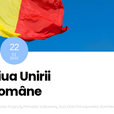
22
01
2022
ua Unirii
 Române
Liviu Poşircă
,
Primaria Vulturesti
,
Ziua Unirii Principatelor Româ