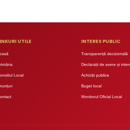
INKURI UTILE
INTERES PUBLIC
casă
Transparență decizională
rimăria
Declarații de avere și inte
onsiliul Local
Achiziții publice
nunțuri
Buget local
ontact
Monitorul Oficial Local