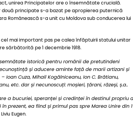
xact, unirea Principatelor are o însemnătate crucială.
lor două principate s-a bazat pe apropierea puternică
 Țara Românească s-a unit cu Moldova sub conducerea lui
i cel mai important pas pe calea înfăptuirii statului unitar
re sărbătorită pe 1 decembrie 1918.
semnătate istorică pentru românii de pretutindeni
 recunoștință și aducere aminte față de marii artizani și
u – Ioan Cuza, Mihail Kogălniceanu, Ion C. Brătianu,
etc. dar și necunoscuți: moșieri, țărani, răzeși, ș.a..
e a bucuriei, speranței și credinței în destinul propriu a
în prezent, ea fiind și primul pas spre Marea Unire din 1
Liviu Eugen.