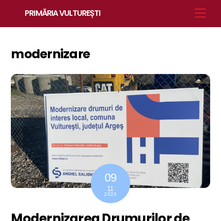
Skip
Men
PRIMĂRIA VULTUREȘTI
to
content
modernizare
09
11
2023
Modernizarea Drumurilor de