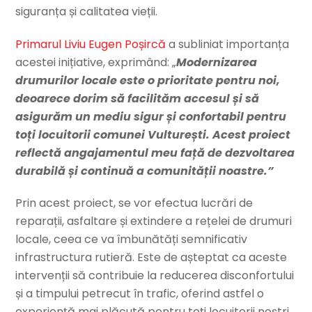
siguranța și calitatea vieții.
Primarul Liviu Eugen Poșircă
a subliniat importanța
acestei inițiative, exprimând: „
Modernizarea
drumurilor locale este o prioritate pentru noi,
deoarece dorim să facilităm accesul și să
asigurăm un mediu sigur și confortabil pentru
toți locuitorii comunei Vulturești. Acest proiect
reflectă angajamentul meu față de dezvoltarea
durabilă și continuă a comunității noastre.”
Prin acest proiect, se vor efectua lucrări de
reparații, asfaltare și extindere a rețelei de drumuri
locale, ceea ce va îmbunătăți semnificativ
infrastructura rutieră. Este de așteptat ca aceste
intervenții să contribuie la reducerea disconfortului
și a timpului petrecut în trafic, oferind astfel o
experiență mai plăcută pentru toți locuitorii noștri.