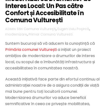
Interes Local: Un Pas către
Confort și Accesibilitate în
Comuna Vulturești
Stiri
Comuna Vultureşti
,
Eugen Liviu Poşircă
,
ADMIN
modernizare
,
Primar Comuna Vulturesti
Suntem bucuroși să vă aducem la cunoștință că
Primăria comunei Vulturești
a inițiat un proiect
ambițios de modernizare a drumurilor de interes
local, cu scopul de a îmbunătăți infrastructura și
accesibilitatea în comunitatea noastră.
Această inițiativă face parte din efortul continuu al
administrației noastre de a asigura condiții de viață
mai bune pentru toți locuitorii comunei.
Modernizarea drumurilor va aduce beneficii
semnificative în ceea ce privește mobilitatea,