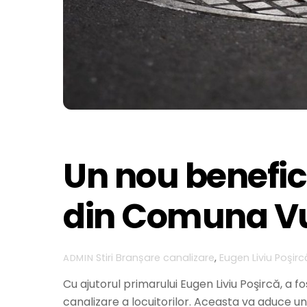
Un nou benefici
din Comuna Vu
Stiri
Branșare canalizare
,
Eugen Liviu Poşirc
ADMIN
Cu ajutorul primarului Eugen Liviu Poşircă, a f
canalizare a locuitorilor. Aceasta va aduce u