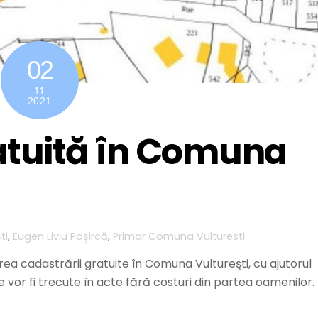
02
11
2021
atuită în Comuna
ti
,
Eugen Liviu Poşircă
,
Primar Comuna Vulturesti
ea cadastrării gratuite în Comuna Vultureşti, cu ajutorul
e vor fi trecute în acte fără costuri din partea oamenilor.