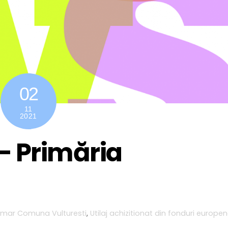
02
11
2021
 – Primăria
imar Comuna Vulturesti
,
Utilaj achizitionat din fonduri europe