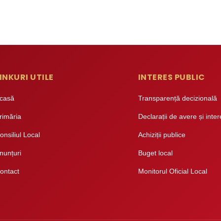
INKURI UTILE
INTERES PUBLIC
casă
Transparență decizională
rimăria
Declarații de avere și inte
onsiliul Local
Achiziții publice
nunțuri
Buget local
ontact
Monitorul Oficial Local