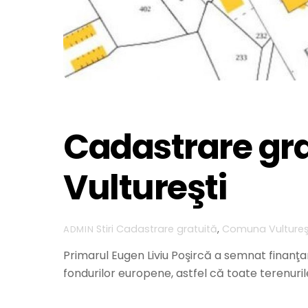
Cadastrare gr
Vultureşti
Stiri
Cadastrare gratuită
,
Comuna Vultureş
ADMIN
Primarul Eugen Liviu Poşircă a semnat finanţar
fondurilor europene, astfel că toate terenuril