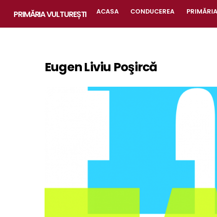
Skip
ACASA
CONDUCEREA
PRIMĂRI
PRIMĂRIA VULTUREȘTI
to
content
Eugen Liviu Poşircă