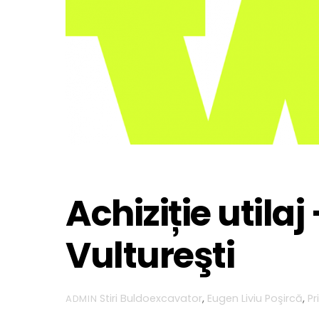
Achiziție utilaj
Vultureşti
Stiri
Buldoexcavator
,
Eugen Liviu Poşircă
,
Pr
ADMIN