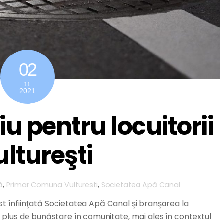
02
11
2021
u pentru locuitorii
ltureşti
ă
,
Primar Comuna Vulturesti
,
Societatea Apă Canal
ost înfiinţată Societatea Apă Canal şi branşarea la
n plus de bunăstare în comunitate, mai ales în contextul