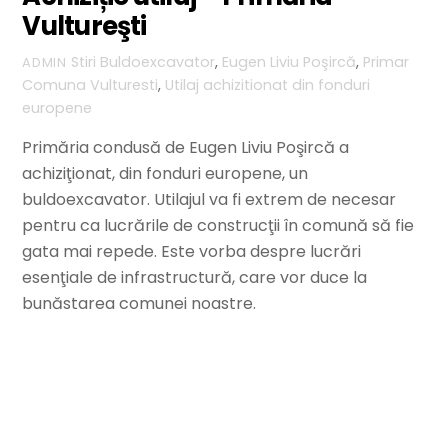
Vultureşti
Stiri
Buldoexcavator
,
Eugen Liviu Poşircă
,
Primar
ADMIN
Comuna Vulturesti
,
Utilaj achizitionat din fonduri
europene
Primăria condusă de Eugen Liviu Poşircă a
achiziţionat, din fonduri europene, un
buldoexcavator. Utilajul va fi extrem de necesar
pentru ca lucrările de construcţii în comună să fie
gata mai repede. Este vorba despre lucrări
esenţiale de infrastructură, care vor duce la
bunăstarea comunei noastre.