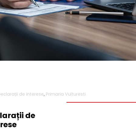
eclarații de interese
,
Primaria Vulturesti
larații de
erese