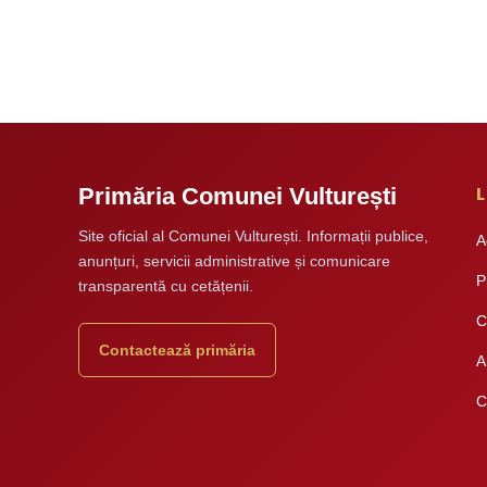
L
Primăria Comunei Vulturești
Site oficial al Comunei Vulturești. Informații publice,
A
anunțuri, servicii administrative și comunicare
P
transparentă cu cetățenii.
C
Contactează primăria
A
C