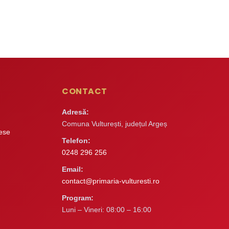
CONTACT
Adresă:
Comuna Vulturești, județul Argeș
rese
Telefon:
0248 296 256
Email:
contact@primaria-vulturesti.ro
Program:
Luni – Vineri: 08:00 – 16:00