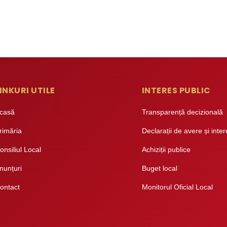
INKURI UTILE
INTERES PUBLIC
casă
Transparență decizională
rimăria
Declarații de avere și inte
onsiliul Local
Achiziții publice
nunțuri
Buget local
ontact
Monitorul Oficial Local