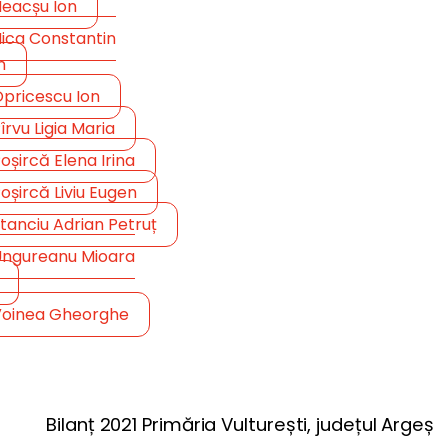
eacșu Ion
ica Constantin
n
pricescu Ion
îrvu Ligia Maria
oșircă Elena Irina
oșircă Liviu Eugen
tanciu Adrian Petruț
ngureanu Mioara
oinea Gheorghe
Bilanț 2021 Primăria Vulturești, județul Argeș