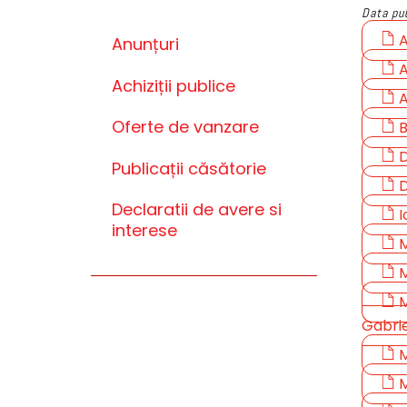
Data pub
A
Anunțuri
A
Achiziții publice
A
Oferte de vanzare
B
D
Publicații căsătorie
D
Declaratii de avere si
I
interese
M
M
M
Gabri
M
M