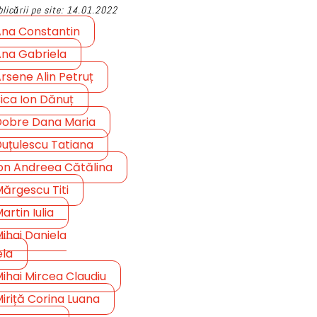
licării pe site: 14.01.2022
na Constantin
na Gabriela
rsene Alin Petruț
ica Ion Dănuț
obre Dana Maria
uțulescu Tatiana
on Andreea Cătălina
ărgescu Titi
artin Iulia
ihai Daniela
ela
ihai Mircea Claudiu
iriță Corina Luana