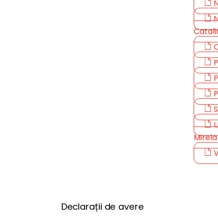
N
N
Catali
O
P
P
P
S
U
Mirela
V
Declarații de avere