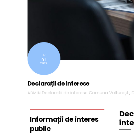
17
01
2022
Declarații de interese
Declaratii de interese
Comuna Vultureşti
,
D
ADMIN
Dec
Informații de interes
int
public