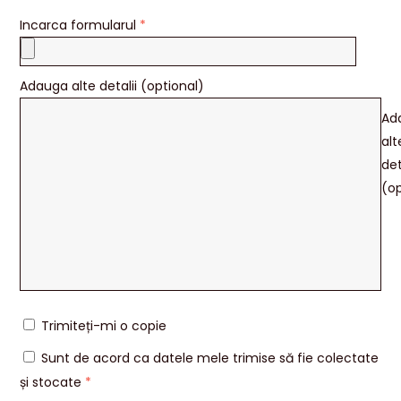
Incarca formularul
*
Adauga alte detalii (optional)
Ad
alt
det
(op
Trimiteți-mi o copie
Sunt de acord ca datele mele trimise să fie colectate
și stocate
*