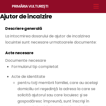
Skip
Men
PRIMĂRIA VULTUREȘTI
to
content
Ajutor de incalzire
Descriere generală
La intocmirea dosarului de ajutor de incalzirea
locuintei sunt necesare urmatoarele documente:
Acte necesare
Documente necesare
Formularul tip completat
Acte de identitate
pentru toţi membrii familiei, care au acelaşi
domiciliu ori reşedinţă la adresa la care se
solicită ajutorul sau care locuiesc şi se
gospodăresc împreună, sunt înscrişi în