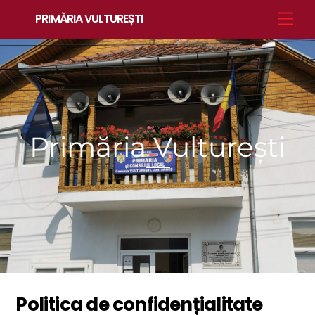
Skip
Men
PRIMĂRIA VULTUREȘTI
to
content
Primăria Vulturești
Politica de confidențialitate