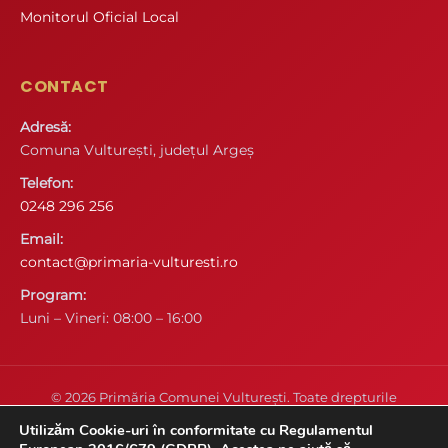
Monitorul Oficial Local
CONTACT
Adresă:
Comuna Vulturești, județul Argeș
Telefon:
0248 296 256
Email:
contact@primaria-vulturesti.ro
Program:
Luni – Vineri: 08:00 – 16:00
© 2026 Primăria Comunei Vulturești. Toate drepturile
rezervate.
Utilizăm Cookie-uri în conformitate cu Regulamentul