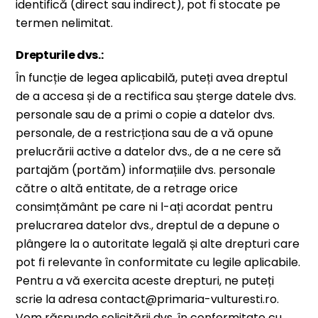
identifică (direct sau indirect), pot fi stocate pe
termen nelimitat.
Drepturile dvs.:
În funcție de legea aplicabilă, puteți avea dreptul
de a accesa și de a rectifica sau șterge datele dvs.
personale sau de a primi o copie a datelor dvs.
personale, de a restricționa sau de a vă opune
prelucrării active a datelor dvs., de a ne cere să
partajăm (portăm) informațiile dvs. personale
către o altă entitate, de a retrage orice
consimțământ pe care ni l-ați acordat pentru
prelucrarea datelor dvs., dreptul de a depune o
plângere la o autoritate legală și alte drepturi care
pot fi relevante în conformitate cu legile aplicabile.
Pentru a vă exercita aceste drepturi, ne puteți
scrie la adresa contact@primaria-vulturesti.ro.
Vom răspunde solicitării dvs. în conformitate cu