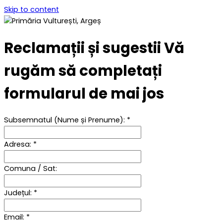
Skip to content
Reclamații și sugestii
Vă
rugăm să completați
formularul de mai jos
Subsemnatul (Nume și Prenume):
*
Adresa:
*
Comuna / Sat:
Județul:
*
Email:
*